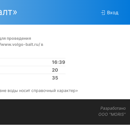
алт»
Вход
для проведения
www.volgo-balt.ru/ в
16:39
20
35
вне воды носит справочный характер»
Разработано
OOO "MORIS"