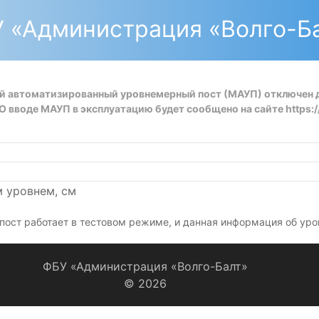
 «Администрация «Волго-Б
й автоматизированный уровнемерный пост (МАУП) отключен 
 вводе МАУП в эксплуатацию будет сообщено на сайте https://
 уровнем, см
ост работает в тестовом режиме, и данная информация об уро
ФБУ «Администрация «Волго-Балт»
© 2026