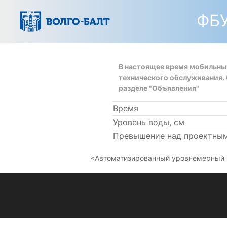
ФБУ
В настоящее время мобильны
технического обслуживания. О
разделе "Объявления"
Время
Уровень воды, см
Превышение над проектным
«Автоматизированный уровнемерный п